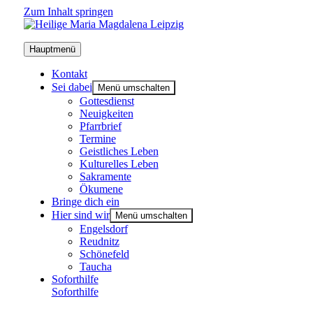
Zum Inhalt springen
Hauptmenü
Kon­takt
Sei dabei
Menü umschalten
Got­tes­dienst
Neu­ig­kei­ten
Pfarr­brief
Ter­mi­ne
Geist­li­ches Leben
Kul­tu­rel­les Leben
Sakra­men­te
Öku­me­ne
Brin­ge dich ein
Hier sind wir
Menü umschalten
Engels­dorf
Reud­nitz
Schö­ne­feld
Tau­cha
Soforthilfe
Soforthilfe