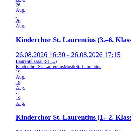
26
Aug.
-
26
Aug.
Kin­der­chor St. Lau­ren­ti­us (3.–6. Klas
26.08.2026 16:30 - 26.08.2026 17:15
Laurentiussaal (St_L.)
Kinderchor St. Laurentius
Musik
St. Laurentius
19
Aug.
19
Aug.
-
19
Aug.
Kin­der­chor St. Lau­ren­ti­us (1.–2. Klas