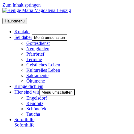
Zum Inhalt springen
Hauptmenü
Kon­takt
Sei dabei
Menü umschalten
Got­tes­dienst
Neu­ig­kei­ten
Pfarr­brief
Ter­mi­ne
Geist­li­ches Leben
Kul­tu­rel­les Leben
Sakra­men­te
Öku­me­ne
Brin­ge dich ein
Hier sind wir
Menü umschalten
Engels­dorf
Reud­nitz
Schö­ne­feld
Tau­cha
Soforthilfe
Soforthilfe