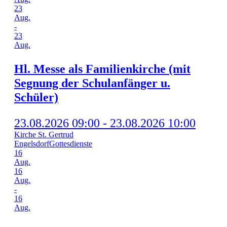
23
Aug.
-
23
Aug.
Hl. Mes­se als Fami­li­en­kir­che (mit
Seg­nung der Schul­an­fän­ger u.
Schüler)
23.08.2026 09:00 - 23.08.2026 10:00
Kirche St. Gertrud
Engelsdorf
Gottesdienste
16
Aug.
16
Aug.
-
16
Aug.