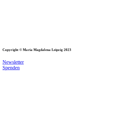
Copyright © Maria Magdalena Leipzig 2023
Newsletter
Spenden
Datenschutz
Impressum
Erklärung zur Barrierefreiheit
Sitemap
Redaktionsdesk
Scroll to Top