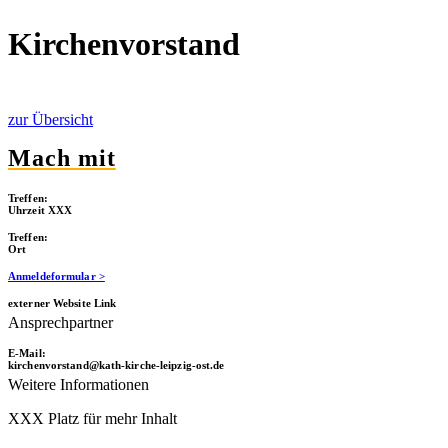
Kir­chen­vor­stand
zur Über­sicht
Mach mit
Tref­fen:
Uhr­zeit XXX
Tref­fen:
Ort
Anmel­de­for­mu­lar >
exter­ner Web­site Link
Ansprech­part­ner
E‑Mail:
kirchenvorstand@kath-kirche-leipzig-ost.de
Wei­te­re Informationen
XXX Platz für mehr Inhalt