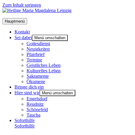
Zum Inhalt springen
Hauptmenü
Kon­takt
Sei dabei
Menü umschalten
Got­tes­dienst
Neu­ig­kei­ten
Pfarr­brief
Ter­mi­ne
Geist­li­ches Leben
Kul­tu­rel­les Leben
Sakra­men­te
Öku­me­ne
Brin­ge dich ein
Hier sind wir
Menü umschalten
Engels­dorf
Reud­nitz
Schö­ne­feld
Tau­cha
Soforthilfe
Soforthilfe