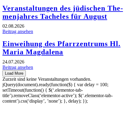
Ver­an­stal­tun­gen des jüdi­schen The­
men­jah­res Tache­les für August
02.08.2026
Bei­trag ansehen
Ein­wei­hung des Pfarr­zen­trums Hl.
Maria Magdalena
24.07.2026
Bei­trag ansehen
Load More
Zur­zeit sind kei­ne Ver­an­stal­tun­gen vorhanden.
jQuery(document).ready(function($) { var delay = 100;
setTimeout(function() { $(‘.elementor-tab-
title’).removeClass(‘elementor-active’); $(‘.elementor-tab-
content’).css(‘display’, ’none’); }, delay); });