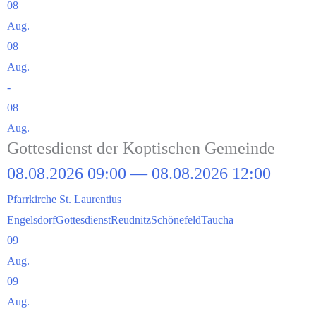
08
Aug.
08
Aug.
-
08
Aug.
Got­tes­dienst der Kop­ti­schen Gemeinde
08.08.2026 09:00 — 08.08.2026 12:00
Pfarr­kir­che St. Laurentius
Engels­dorf
Got­tes­dienst
Reud­nitz
Schö­ne­feld
Tau­cha
09
Aug.
09
Aug.