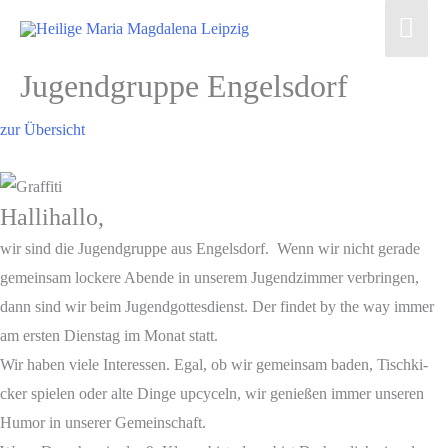
Zum
Hau
Inhalt
springen
Jugend­grup­pe Engelsdorf
zur Über­sicht
Hal­li­hal­lo,
wir sind die Jugend­grup­pe aus Engels­dorf. Wenn wir nicht gera­de
gemein­sam locke­re Aben­de in unse­rem Jugend­zim­mer ver­brin­gen,
dann sind wir beim Jugend­got­tes­dienst. Der fin­det by the way immer
am ers­ten Diens­tag im Monat statt.
Wir haben vie­le Inter­es­sen. Egal, ob wir gemein­sam baden, Tisch­ki­
cker spie­len oder alte Din­ge upcy­celn, wir genie­ßen immer unse­ren
Humor in unse­rer Gemein­schaft.