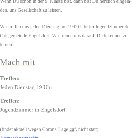
Wenn Du schon in der 9. Klas­se bist, dann bist Du herz­lich ein­ge­la­
den, uns Gesell­schaft zu leisten.
Wir tref­fen uns jeden Diens­tag um 19:00 Uhr im Jugend­zim­mer der
Orts­ge­mein­de Engels­dorf. Wir freu­en uns dar­auf, Dich ken­nen zu
lernen!
Mach mit
Tref­fen:
Jeden Diens­tag 19 Uhr
Tref­fen:
Jugend­zim­mer in Engelsdorf
(fin­det aktu­ell wegen Coro­na-Lage ggf. nicht statt)