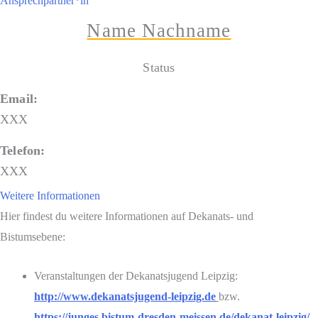
Ansprechpartner*in
Name Nach­na­me
Sta­tus
Email:
XXX
Tele­fon:
XXX
Wei­te­re Informationen
Hier fin­dest du wei­te­re Infor­ma­tio­nen auf Deka­nats- und
Bistumsebene:
Ver­an­stal­tun­gen der Deka­nats­ju­gend Leip­zig:
http://www.dekanatsjugend-leipzig.de
bzw.
https://junges.bistum-dresden-meissen.de/dekanat-leipzig/