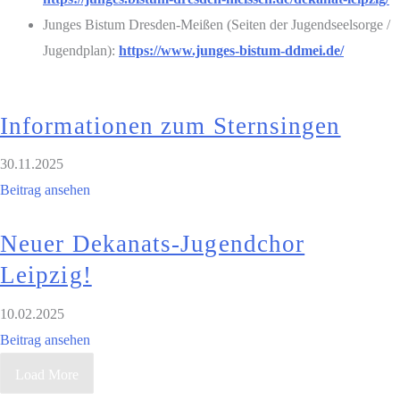
Jun­ges Bis­tum Dres­den-Mei­ßen (Sei­ten der Jugend­seel­sor­ge /
Jugend­plan):
https://www.junges-bistum-ddmei.de/
Infor­ma­tio­nen zum Sternsingen
30.11.2025
Bei­trag ansehen
Neu­er Deka­­nats-Jugend­­chor
Leipzig!
10.02.2025
Bei­trag ansehen
Load More