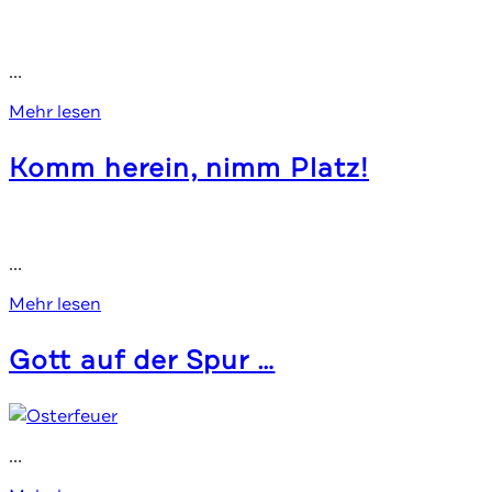
sin­
St.
ger
Lau­
in
ren­
…
Reud­
ti­
Fahrt
nitz
Mehr lesen
us
zum
Komm her­ein, nimm Platz!
ZimZ­
um
Fes­
ti­
…
val
Komm
Mehr lesen
her­
Gott auf der Spur …
ein,
nimm Platz!
…