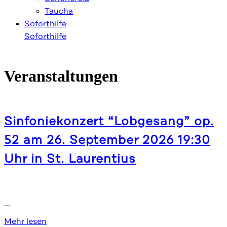
Tau­cha
Soforthilfe
Soforthilfe
Veranstaltungen
Sin­fo­nie­kon­zert “Lob­ge­sang” op.
52 am 26. Sep­tem­ber 2026 19:30
Uhr in St. Laurentius
…
Sin­
Mehr lesen