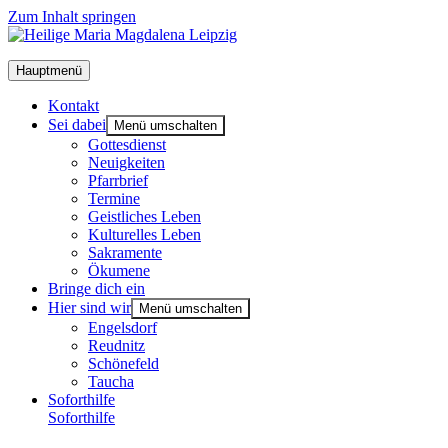
Zum Inhalt springen
Hauptmenü
Kon­takt
Sei dabei
Menü umschalten
Got­tes­dienst
Neu­ig­kei­ten
Pfarr­brief
Ter­mi­ne
Geist­li­ches Leben
Kul­tu­rel­les Leben
Sakra­men­te
Öku­me­ne
Brin­ge dich ein
Hier sind wir
Menü umschalten
Engels­dorf
Reud­nitz
Schö­ne­feld
Tau­cha
Soforthilfe
Soforthilfe