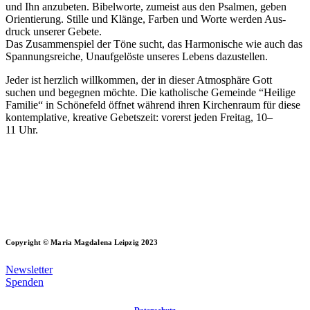
und Ihn anzu­be­ten. Bibel­wor­te, zumeist aus den Psal­men, geben
Ori­en­tie­rung. Stil­le und Klän­ge, Far­ben und Wor­te wer­den Aus­
druck unse­rer Gebe­te.
Das Zusam­men­spiel der Töne sucht, das Har­mo­ni­sche wie auch das
Span­nungs­rei­che, Unauf­ge­lös­te unse­res Lebens dazustellen.
Jeder ist herz­lich will­kom­men, der in die­ser Atmo­sphä­re Gott
suchen und begeg­nen möch­te. Die katho­li­sche Gemein­de “Hei­li­ge
Fami­lie“ in Schö­ne­feld öff­net wäh­rend ihren Kir­chen­raum für die­se
kon­tem­pla­ti­ve, krea­ti­ve Gebets­zeit: vor­erst jeden Frei­tag, 10–
11 Uhr.
Copyright © Maria Magdalena Leipzig 2023
Newsletter
Spenden
Datenschutz