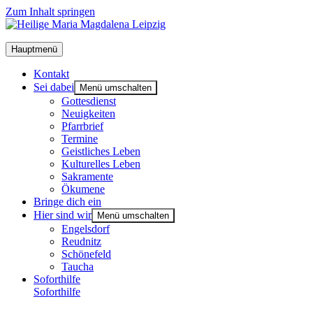
Zum Inhalt springen
Hauptmenü
Kon­takt
Sei dabei
Menü umschalten
Got­tes­dienst
Neu­ig­kei­ten
Pfarr­brief
Ter­mi­ne
Geist­li­ches Leben
Kul­tu­rel­les Leben
Sakra­men­te
Öku­me­ne
Brin­ge dich ein
Hier sind wir
Menü umschalten
Engels­dorf
Reud­nitz
Schö­ne­feld
Tau­cha
Soforthilfe
Soforthilfe