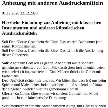
Anbe­tung mit ande­ren Ausdrucksmitteln
01.12.2020
23.12.2020
Herz­li­che Ein­la­dung zur Anbe­tung mit klas­si­schen
Instru­men­ten und ande­ren künst­le­ri­schen
Ausdrucksmitteln
Soli Deo Glo­ria: Gott allein die Ehre. Das schrieb Bach unter jede
sei­ner Kom­po­si­tio­nen.
Soli Deo Glo­ria: Gott allein die Ehre. Das ist auch die Aus­rich­tung
die­ser Gebetszeit.
Soli:
Allein um Gott soll es gehen. Aber nicht allein son­dern
gemein­sam ste­hen wir vor Gott. Mit klas­si­schen Instru­men­ten beten
wir spie­le­risch impro­vi­sie­rend. Eine Male­rin drückt ihr Gebet mit
Far­ben aus.
Deo:
Auf Gott rich­ten wir uns aus. Wir bit­ten Ihn, dass ER uns beim
Spie­len und Malen lei­tet. Indem wir betend und spie­lend auf­ein­an­
der ein­ge­hen, wen­den wir uns gemein­sam Gott zu.
Glo­ria:
Zu Got­tes Ehre wol­len wir spie­len. Gott steht im Mit­tel­
punkt, nicht eine künst­le­ri­sche Darbietung.
Wir unter­bre­chen für eine Stun­de unse­ren All­tag, um Gott zu suchen