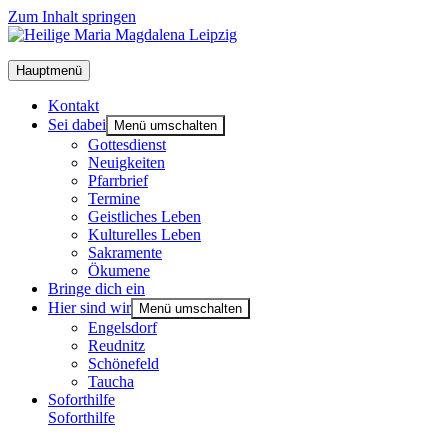
Zum Inhalt springen
Hauptmenü
Kon­takt
Sei dabei
Menü umschalten
Got­tes­dienst
Neu­ig­kei­ten
Pfarr­brief
Ter­mi­ne
Geist­li­ches Leben
Kul­tu­rel­les Leben
Sakra­men­te
Öku­me­ne
Brin­ge dich ein
Hier sind wir
Menü umschalten
Engels­dorf
Reud­nitz
Schö­ne­feld
Tau­cha
Soforthilfe
Soforthilfe