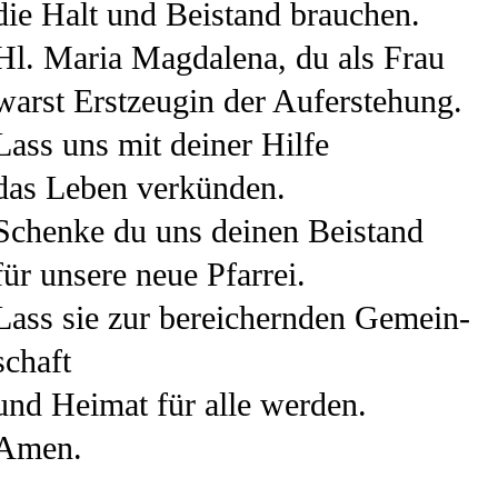
die Halt und Bei­stand brau­chen.
Hl. Maria Mag­da­le­na, du als Frau
warst Erst­zeu­gin der Auf­er­ste­hung.
Lass uns mit dei­ner Hil­fe
das Leben verkünden.
Schen­ke du uns dei­nen Bei­stand
für unse­re neue Pfar­rei.
Lass sie zur berei­chern­den Gemein­
schaft
und Hei­mat für alle wer­den.
Amen.