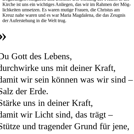
Kir­che ist uns ein wich­ti­ges Anlie­gen, das wir im Rah­men der Mög­
lich­kei­ten umset­zen. Es waren muti­ge Frau­en, die Chris­tus am
Kreuz nahe waren und es war Maria Mag­da­le­na, die das Zeug­nis
der Auf­er­ste­hung in die Welt trug.
Du Gott des Lebens,
durch­wir­ke uns mit dei­ner Kraft,
damit wir sein kön­nen was wir sind –
Salz der Erde.
Stär­ke uns in dei­ner Kraft,
damit wir Licht sind, das trägt –
Stütze und tra­gen­der Grund für jene,