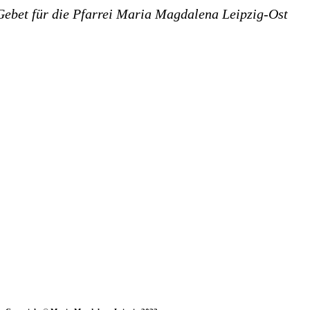
Gebet für die Pfar­rei Maria Mag­da­le­na Leipzig-Ost