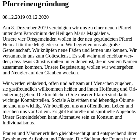
Pfar­reineu­grün­dung
08.12.2019
03.12.2020
Am 8. Dezem­ber 2019 ver­ei­nig­ten wir uns zu einer neu­en Pfar­rei
unter dem Patro­zi­ni­um der Hei­li­gen Maria Mag­da­le­na.
Unse­re vier Orts­ge­mein­den wol­len in der neu gegrün­de­ten Pfar­rei
Hei­mat für ihre Mit­glie­der sein. Wir begrei­fen uns als gro­ße
Gemein­schaft. Wir knüp­fen neue Fäden und ler­nen uns ken­nen. Wir
ver­sam­meln uns zum Got­tes­dienst. Es soll wahr und erleb­bar wer­
den, dass Jesus Chris­tus mit­ten unter denen ist, die in sei­nem Namen
zusam­men kom­men. Unse­re Begeis­te­rung wol­len wir wei­ter­ge­ben
und Neu­gier auf den Glau­ben wecken.
Wir wer­den ein­la­dend, offen und acht­sam auf Men­schen zuge­hen,
sie gast­freund­lich will­kom­men hei­ßen und ihnen Hoff­nung und Ori­
en­tie­rung geben. Die kirch­li­chen Orte unse­rer Pfar­rei sind dafür
wich­ti­ge Kon­takt­stel­len. Sozia­le Akti­vi­tä­ten und leben­di­ge Öku­me­
ne sind uns wich­tig. Wir betei­li­gen uns am öffent­li­chen Leben und
mischen uns vor Ort ein. Es gibt kul­tu­rel­le und spi­ri­tu­el­le Ange­bo­te.
Unser Gemein­de­le­ben kann Alter­na­ti­ve sein zu Kon­sum und
Individualismus.
Frau­en und Män­ner erfül­len gleich­be­rech­tigt und ent­spre­chend ihrer
Bega­bun­gen Auf­ga­ben und Diens­te. Die Stel­lung der Frau­en in der